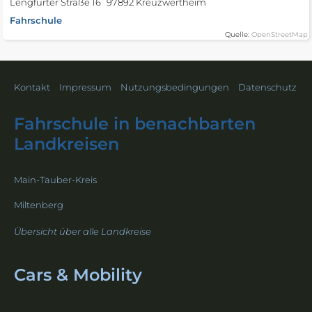
Lengfurter Straße 16
97892 Kreuzwertheim
Fahrschule
Quelle:
OpenStreetMap
Kontakt
Impressum
Nutzungsbedingungen
Datenschutz
Fahrschule in benachbarten
Landkreisen
Main-Tauber-Kreis
Miltenberg
Übersicht über alle Landkreise
Cars & Mobility